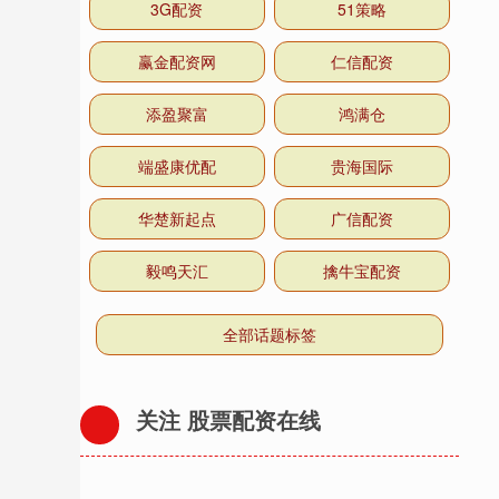
3G配资
51策略
赢金配资网
仁信配资
添盈聚富
鸿满仓
端盛康优配
贵海国际
华楚新起点
广信配资
毅鸣天汇
擒牛宝配资
全部话题标签
关注 股票配资在线