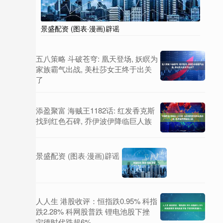
景盛配资 (图表·漫画)辟谣
五八策略 斗破苍穹: 凰天登场, 妖瞑为
家族霸气出战, 美杜莎女王终于出关
了
添盈聚富 海贼王1182话: 红发香克斯
找到红色石碑, 乔伊波伊降临巨人族
景盛配资 (图表·漫画)辟谣
人人生 港股收评：恒指跌0.95% 科指
跌2.28% 科网股普跌 锂电池股下挫
宁德时代跌超6%