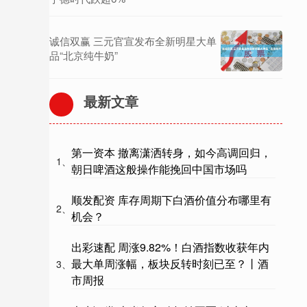
诚信双赢 三元官宣发布全新明星大单
品“北京纯牛奶”
最新文章
第一资本 撤离潇洒转身，如今高调回归，
1、
朝日啤酒这般操作能挽回中国市场吗
顺发配资 库存周期下白酒价值分布哪里有
2、
机会？
出彩速配 周涨9.82%！白酒指数收获年内
最大单周涨幅，板块反转时刻已至？丨酒
3、
市周报